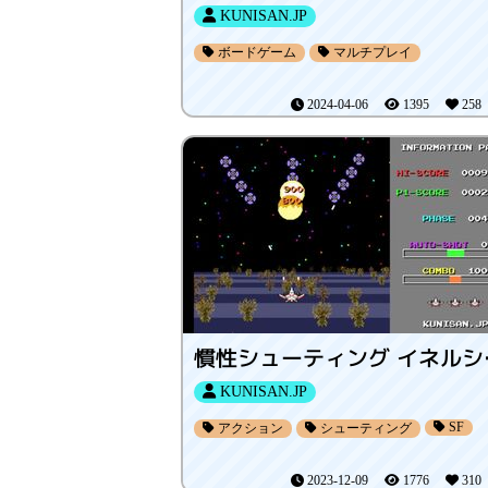
KUNISAN.JP
ボードゲーム
マルチプレイ
2024-04-06
1395
25
慣性シュ
KUNISAN.JP
SF
アクション
シューティング
2023-12-09
1776
31