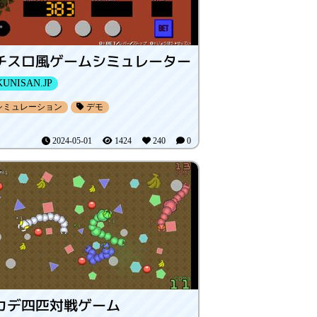
チスロ風ゲームシミュレーター
UNISAN.JP
シミュレーション
デモ
2024-05-01
1424
240
0
カデ四匹対戦ゲーム