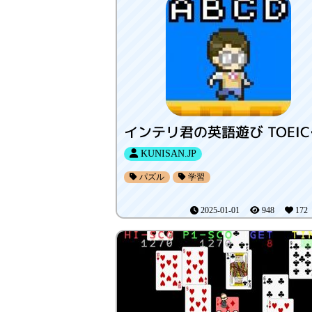
インテ
KUNISAN.JP
パズル
学習
2025-01-01
948
17