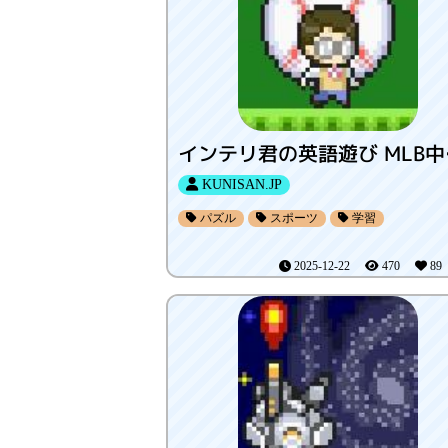
イン
KUNISAN.JP
パズル
スポーツ
学習
2025-12-22
470
8