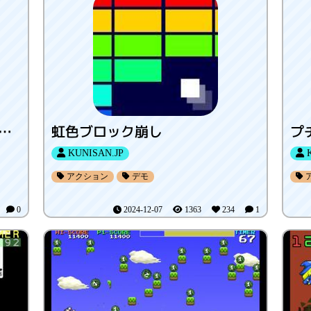
リ君の英語遊び TOEIC®英単語・英熟語
虹色ブロック崩し
プチ
KUNISAN.JP
K
アクション
デモ
2
0
2024-12-07
1363
234
1