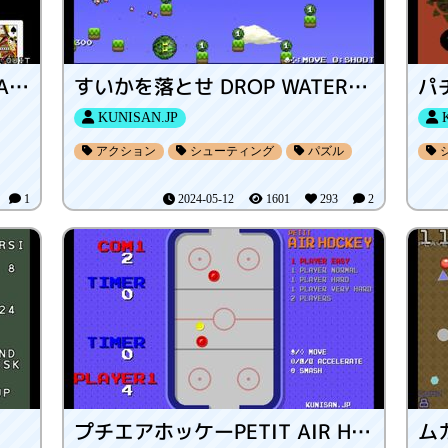
ワンパクとトランプ BART&CARDS
すいかを落とせ DROP WATERMELONS
パ
KUNISAN.JP
K
アクション
シューティング
パズル
0
1
2024-05-12
1601
293
2
I
プチエアホッケーPETIT AIR HOCKEY
ム