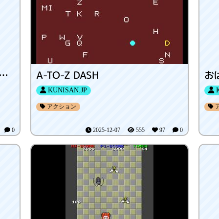
テリ君の英語遊び MLB中継編
A-TO-Z DASH
KUNISAN.JP
K
アクション
9
0
2025-12-07
555
97
0