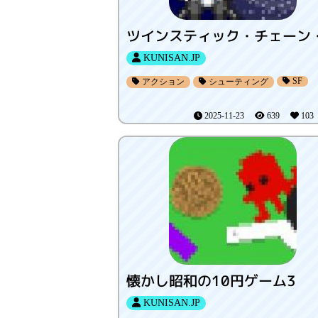
KUNISAN.JP
SF
アクション
シューティング
2025-11-23
639
10
懐かし昭和の10円ゲーム3
KUNISAN.JP