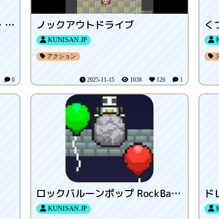
ツインスティック・チェーン・ブラスト
ノックアウトドライブ
く
KUNISAN.JP
K
アクション
3
0
2025-11-15
1038
126
1
ロックバルーンポップ RockBalloonPop
ド
KUNISAN.JP
K