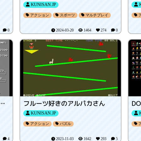
KUNISAN.JP
K
アクション
スポーツ
マルチプレイ
8
0
2024-03-20
1464
274
0
ーティング イネルシア INERCIA
フルーツ好きのアルパカさん
KUNISAN.JP
K
アクション
パズル
0
4
2023-11-03
1642
293
5