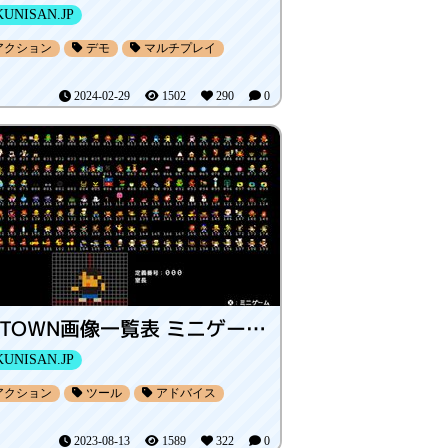
UNISAN.JP
アクション
デモ
マルチプレイ
2024-02-29
1502
290
0
DOTOWN画像一覧表 ミニゲーム付き
UNISAN.JP
アクション
ツール
アドバイス
2023-08-13
1589
322
0