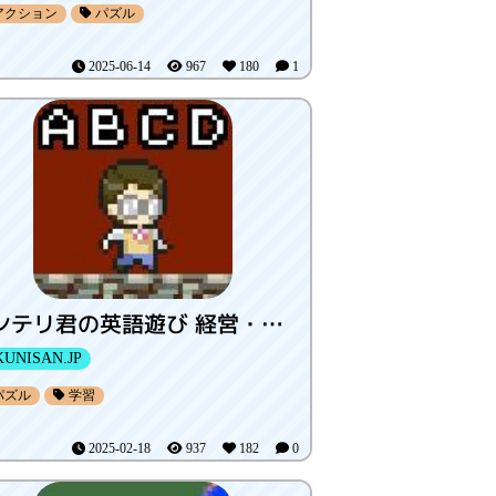
アクション
パズル
2025-06-14
967
180
1
インテリ君の英語遊び 経営・管理部門編
UNISAN.JP
パズル
学習
2025-02-18
937
182
0