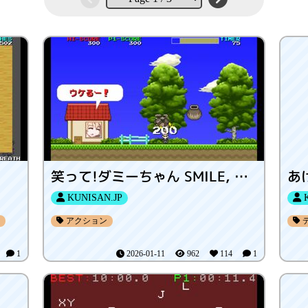
笑って!ダミーちゃん SMILE, DUMMY!
KUNISAN.JP
K
アクション
3
1
2026-01-11
962
114
1