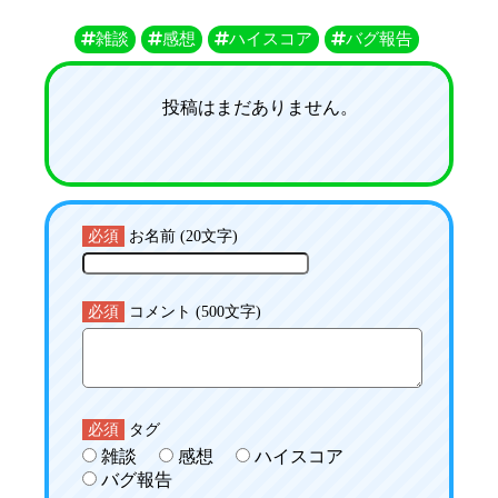
雑談
感想
ハイスコア
バグ報告
投稿はまだありません。
必須
お名前 (20文字)
必須
コメント (500文字)
必須
タグ
雑談
感想
ハイスコア
バグ報告