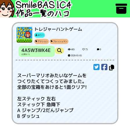
トレジャーハントゲーム
ゆうー
アクション
フレッシュマン
4A5W3WK4E
465
75
0
(公開キー)
2026-01-01
スーパーマリオみたいなゲームを
つくりたくてつくってみました。
全部の宝箱をあけると1面クリア!
左スティック 左右
スティック下 急降下
A ジャンプ/2だんジャンプ
B ダッシュ