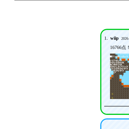
1.
wiip
2026-
16766点