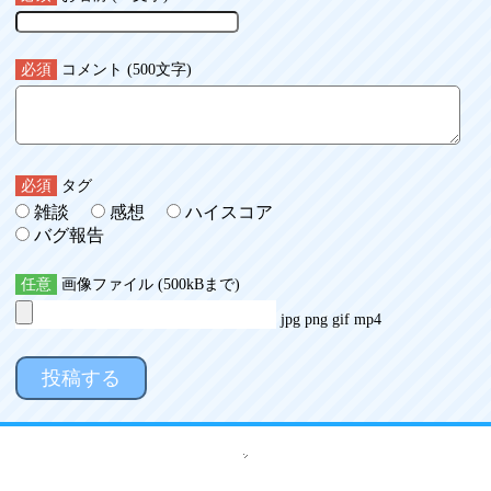
必須
コメント (500文字)
必須
タグ
雑談
感想
ハイスコア
バグ報告
任意
画像ファイル (500kBまで)
jpg png gif mp4
投稿する