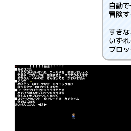
自動で
冒険す
すきな
いずれ
ブロッ