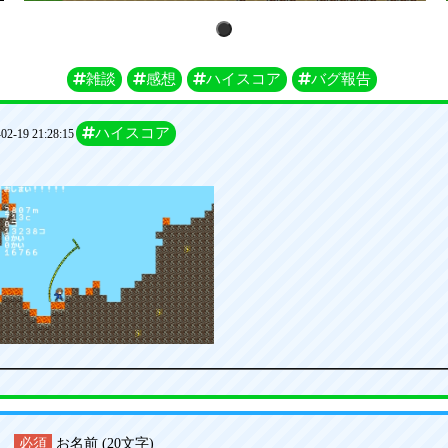
1
雑談
感想
ハイスコア
バグ報告
ハイスコア
02-19 21:28:15
！
必須
お名前 (20文字)