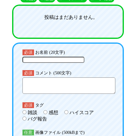
投稿はまだありません。
必須
お名前 (20文字)
必須
コメント (500文字)
必須
タグ
雑談
感想
ハイスコア
バグ報告
任意
画像ファイル (500kBまで)