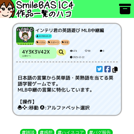
インテリ君の英語遊び MLB中継編
KUNISAN.JP
パズル
スポーツ
学習
4Y3K3V42X
474
90
0
(公開キー)
2025-12-22
日本語の言葉から英単語・英熟語を当てる英
語学習ゲームです。
MLB中継の言葉に特化しています。
【操作】
:移動 :アルファベット選択
雑談
感想
ハイスコア
バグ報告