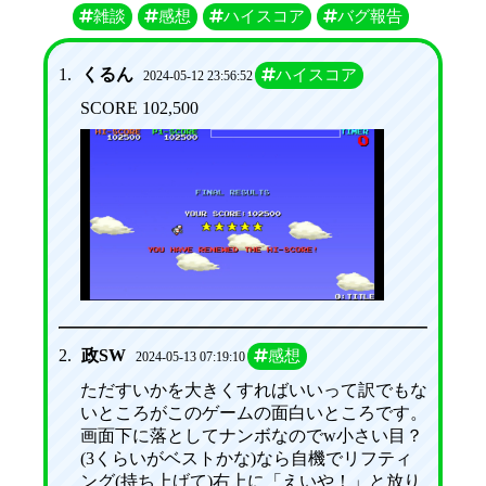
雑談
感想
ハイスコア
バグ報告
1.
くるん
ハイスコア
2024-05-12 23:56:52
SCORE 102,500
2.
政SW
感想
2024-05-13 07:19:10
ただすいかを大きくすればいいって訳でもな
いところがこのゲームの面白いところです。
画面下に落としてナンボなのでw小さい目？
(3くらいがベストかな)なら自機でリフティ
ング(持ち上げて)右上に「えいや！」と放り