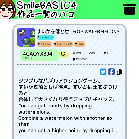
すいかを落とせ DROP WATERMELONS
KUNISAN.JP
アクション
シューティング
パズル
4CAQYX3J4
1606
294
2
(公開キー)
2024-05-12
シンプルなパズルアクションゲーム。
すいかを落とせば得点。すいか同士をぶつけ
ると、
合体して大きくなり得点アップのチャンス。
You can get points by dropping
watermelons.
Combine a watermelon with another so
that
you can get a higher point by dropping it.