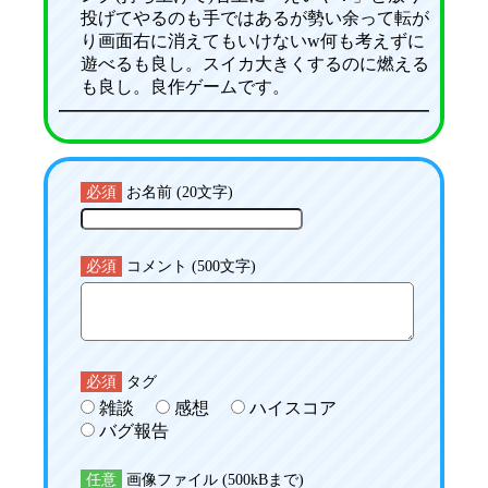
投げてやるのも手ではあるが勢い余って転が
り画面右に消えてもいけないw何も考えずに
遊べるも良し。スイカ大きくするのに燃える
も良し。良作ゲームです。
必須
お名前 (20文字)
必須
コメント (500文字)
必須
タグ
雑談
感想
ハイスコア
バグ報告
任意
画像ファイル (500kBまで)