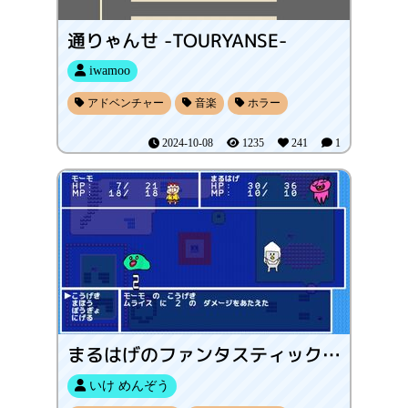
通りゃんせ -TOURYANSE-
iwamoo
アドベンチャー
音楽
ホラー
2024-10-08
1235
241
1
まるはげのファンタスティックRPGダッシュ
いけ めんぞう