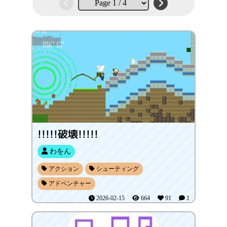
!!!!!破壊!!!!!
わをん
アクション
シューティング
アドベンチャー
2026-02-15
664
91
1