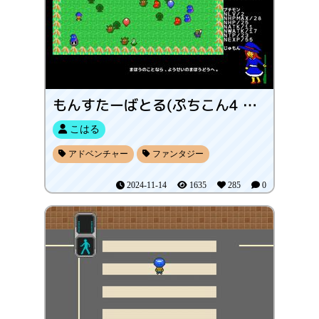
もんすたーばとる(ぷちこん4 ばん)
こはる
アドベンチャー
ファンタジー
2024-11-14
1635
285
0