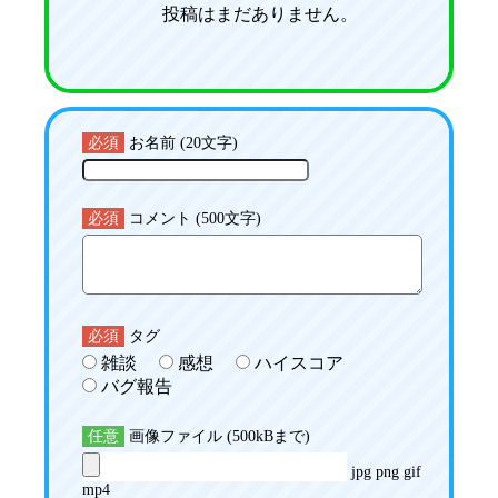
投稿はまだありません。
必須
お名前 (20文字)
必須
コメント (500文字)
必須
タグ
雑談
感想
ハイスコア
バグ報告
任意
画像ファイル (500kBまで)
jpg png gif
mp4