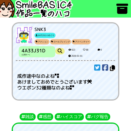
SNK3
みずさわ☆めぐり
アクション
ロールプレイング
アドベンチャー
4A33J31D
623
88
0
(公開キー)
2026-01-01
成作途中なのよね
あけましておめでとうございます
ウエポン32種類なのよね
雑談
感想
ハイスコア
バグ報告