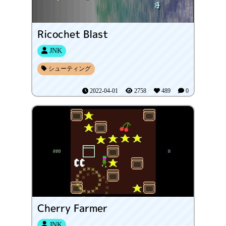
Ricochet Blast
JNK
シューティング
2022-04-01
2758
489
0
Cherry Farmer
JNK