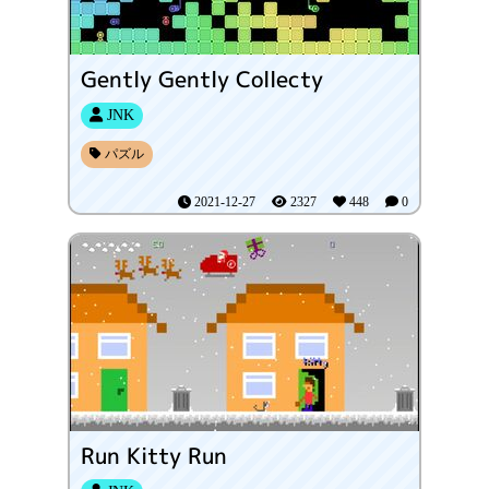
Gently Gently Collecty
JNK
パズル
2021-12-27
2327
448
0
Run Kitty Run