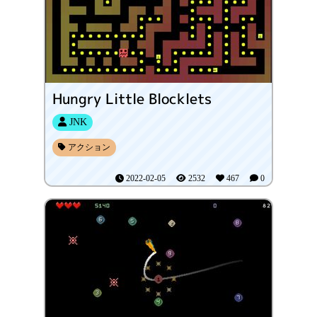
Hungry Little Blocklets
JNK
アクション
2022-02-05
2532
467
0