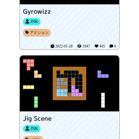
Gyrowizz
JNK
アクション
2022-01-28
1947
445
0
Jig Scene
JNK