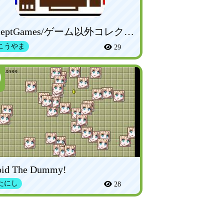
ExceptGames/ゲーム以外コレクション
こうやま
29
0
oid The Dummy!
たにし
28