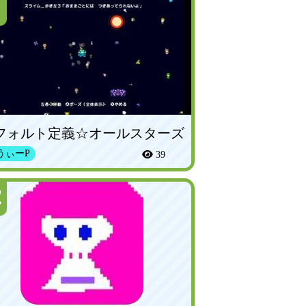
フォルト定義☆オールスターズ
うぃーP
39
2