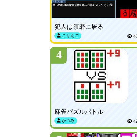
犯人は須磨に居る
こりんご
4
4
麻雀パズルバトル
かつみ
4