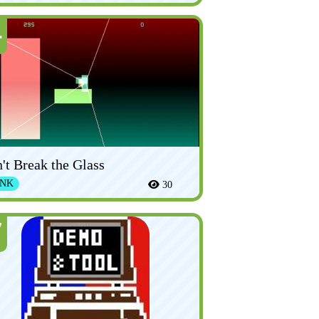
4
't Break the Glass
NK
30
7