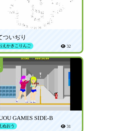
てついぢり
おえかきこりんご
32
1
UOU GAMES SIDE-B
えぬおう
31