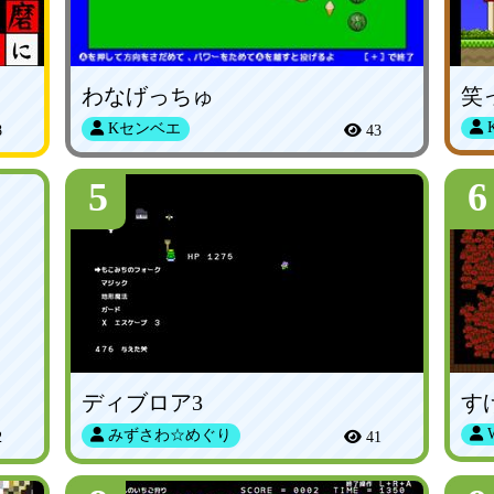
わなげっちゅ
K
Kセンベエ
8
43
5
6
ディブロア3
す
みずさわ☆めぐり
2
41