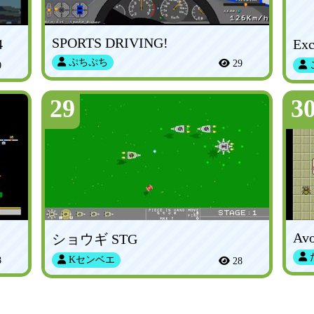
SPORTS DRIVING!
4
ぷちぷち
29
0
29
3
Av
ショウギ STG
Kセンベエ
8
28