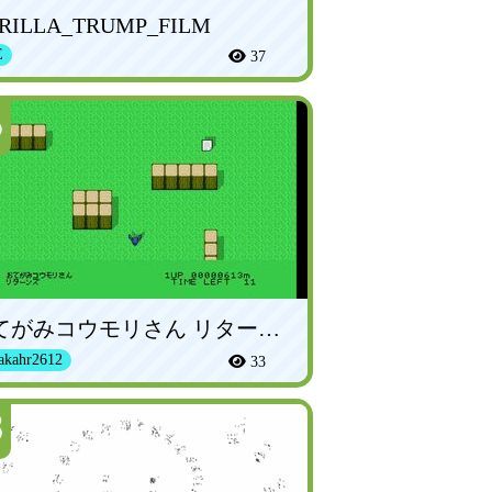
RILLA_TRUMP_FILM
E
37
5
おてがみコウモリさん リターンズ
akahr2612
33
8