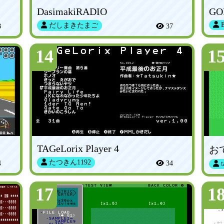
DasimakiRADIO
GO
だしまきたまご
8
37
14
1
TAGeLorix Player 4
たつきん1192
4
34
t
17
1