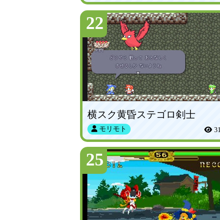
22
横スク黄昏ステゴロ剣士
モリモト
3
25