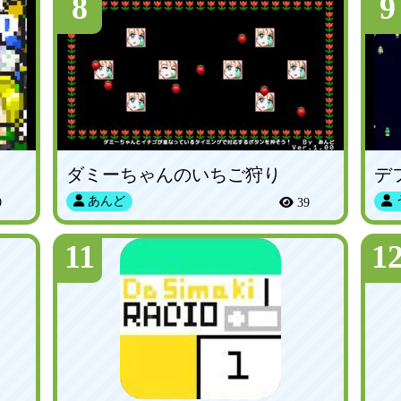
8
9
ダミーちゃんのいちご狩り
デ
あんど
9
39
11
1