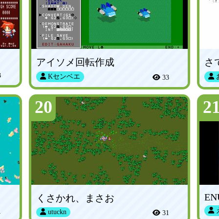
アイソメ回転作成
さ
3
Kセンベエ
33
20
2
EN
くさかれ、まさお
1
utuckn
31