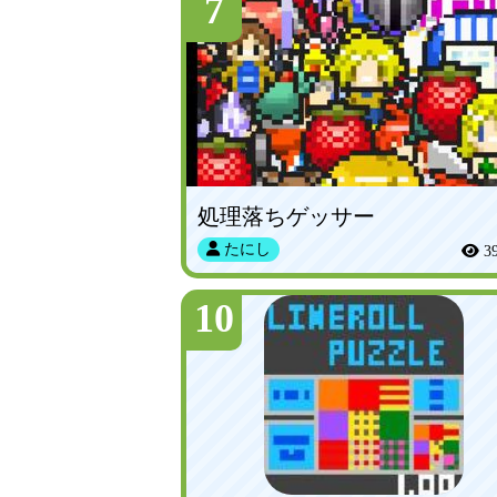
7
処理落ちゲッサー
たにし
3
10