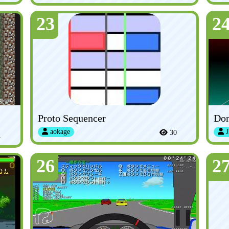
23
2
Proto Sequencer
Don
aokage
J
30
1
26
2