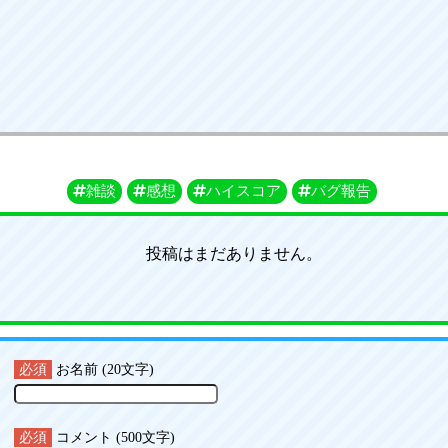
雑談
感想
ハイスコア
バグ報告
投稿はまだありません。
必須
お名前 (20文字)
必須
コメント (500文字)