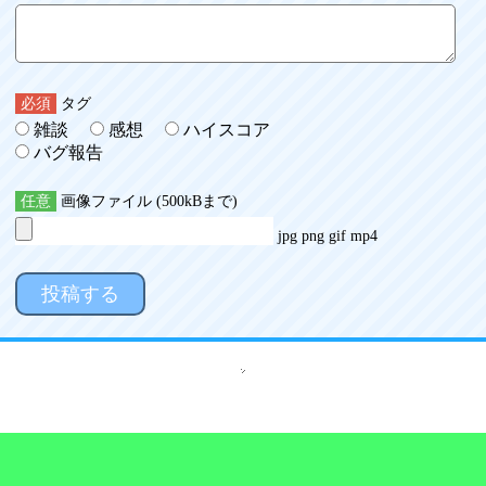
必須
タグ
雑談
感想
ハイスコア
バグ報告
任意
画像ファイル (500kBまで)
jpg png gif mp4
投稿する