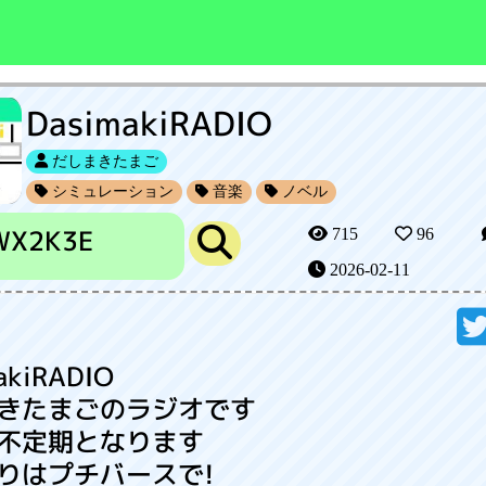
DasimakiRADIO
だしまきたまご
シミュレーション
音楽
ノベル
WX2K3E
715
96
2026-02-11
akiRADIO
きたまごのラジオです
不定期となります
りはプチバースで!