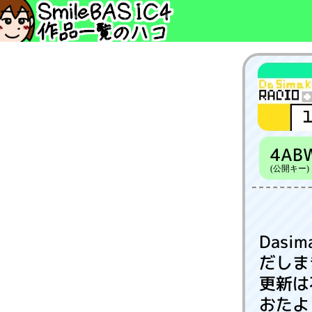
4AB
(公開キー)
Dasim
だしま
更新は
おたよ