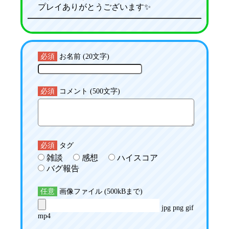
プレイありがとうございます✨
必須
お名前 (20文字)
必須
コメント (500文字)
必須
タグ
雑談
感想
ハイスコア
バグ報告
任意
画像ファイル (500kBまで)
jpg png gif
mp4