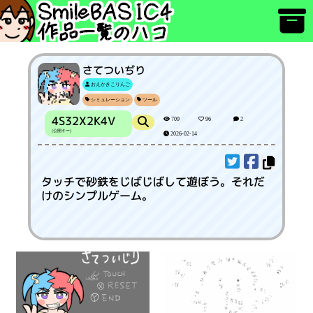
さてついぢり
おえかきこりんご
シミュレーション
ツール
4S32X2K4V
709
96
2
(公開キー)
2026-02-14
タッチで砂鉄をじばじばして遊ぼう。それだ
けのシンプルゲーム。