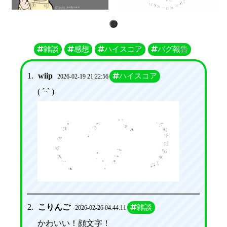
1
雑談
感想
ハイスコア
バグ報告
1.
wiip
ハイスコア
2026-02-19 21:22:56
( ˊᵕˋ )
2.
こりんご
雑談
2026-02-26 04:44:11
かわいい！顔文字！