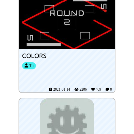
COLORS
Ta
2021-01-14
2206
409
0