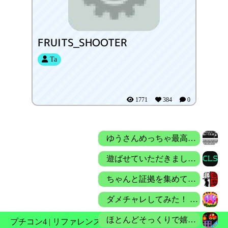
FRUITS_SHOOTER
Ta
1771
384
0
ゆうさんめっちゃ最高！！
遊ばせていただきました。 とてもコンソール画面の動作を再現していて、とても楽しめました！
ちゃんと証拠を集めてやっとクリアできました キャロルちゃんに幸あれ
ダメチャレしてみた！ ・ダンジョン2ボス撃破 ・スキル1 魔法攻撃UP ・ふみこむ 武器攻撃力1110(最強プラズマガトリング) …スレイヤ 119880〜159840
ほとんどそっくりで嬉しい！ ただ、音楽をOFFにする機能が欲しいかな・・￥
プチコン4
|
リファレンス
|
Nintendo Store