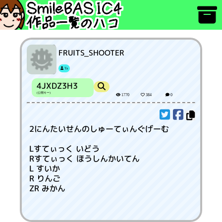
FRUITS_SHOOTER
Ta
4JXDZ3H3
(公開キー)
1770
384
0
2にんたいせんのしゅーてぃんぐげーむ
Lすてぃっく いどう
Rすてぃっく ほうしんかいてん
L すいか
R りんご
ZR みかん