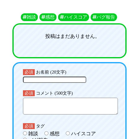
雑談
感想
ハイスコア
バグ報告
投稿はまだありません。
必須
お名前 (20文字)
必須
コメント (500文字)
必須
タグ
雑談
感想
ハイスコア