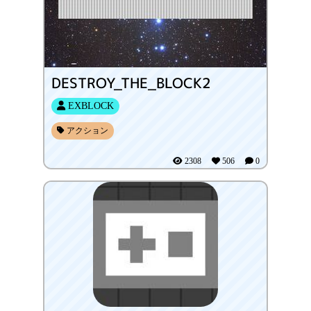
DESTROY_THE_BLOCK2
EXBLOCK
アクション
2308
506
0