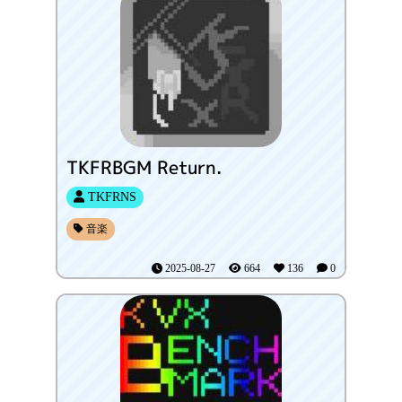
TKFRBGM Return.
TKFRNS
音楽
2025-08-27
664
136
0