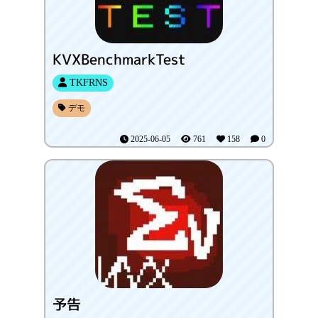
KVXBenchmarkTest
TKFRNS
デモ
2025-06-05
761
158
0
予告