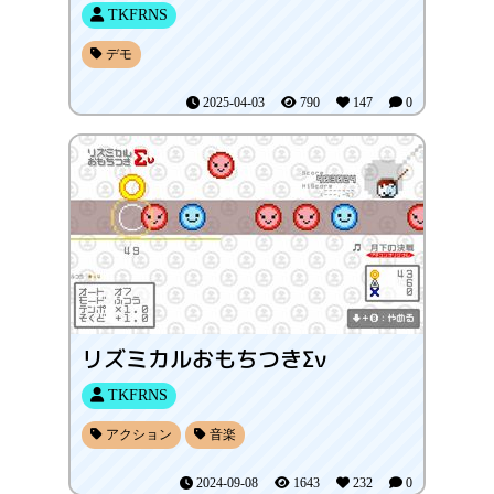
TKFRNS
デモ
2025-04-03
790
147
0
リズミカルおもちつきΣν
TKFRNS
アクション
音楽
2024-09-08
1643
232
0