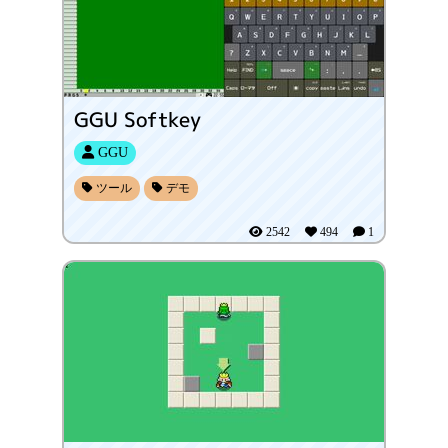
GGU Softkey
GGU
ツール
デモ
2542
494
1