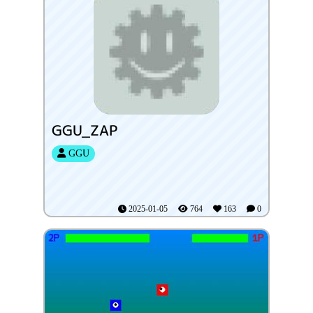
GGU_ZAP
GGU
2025-01-05
764
163
0