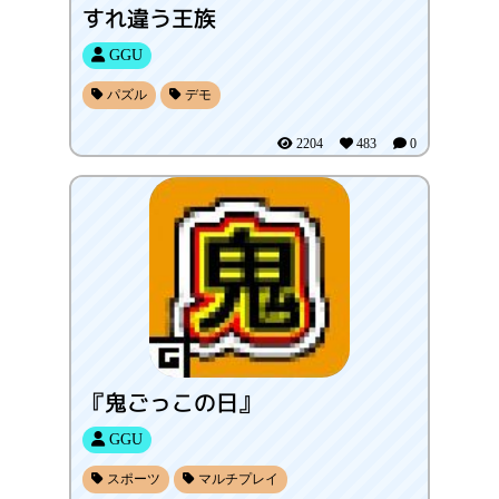
すれ違う王族
GGU
パズル
デモ
2204
483
0
『鬼ごっこの日』
GGU
スポーツ
マルチプレイ