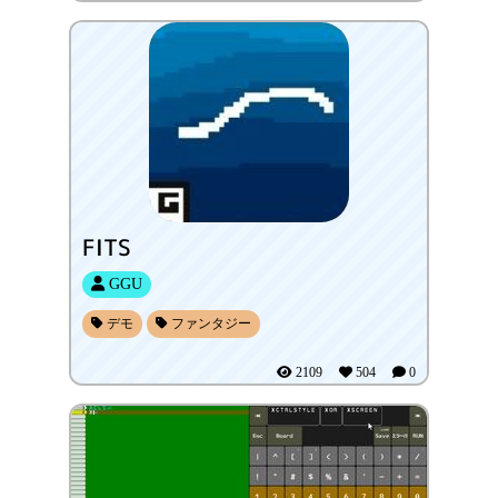
FITS
GGU
デモ
ファンタジー
2109
504
0