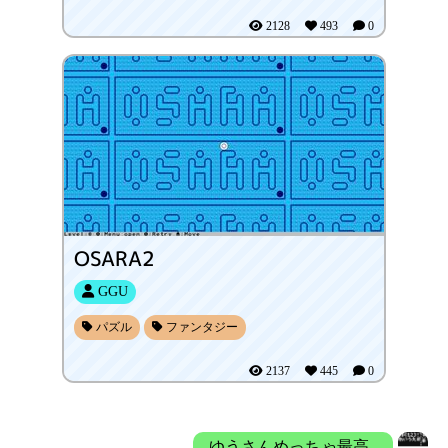
2128
493
0
OSARA2
GGU
パズル
ファンタジー
2137
445
0
ゆうさんめっちゃ最高！！