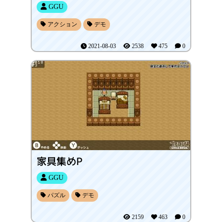
GGU
アクション
デモ
2021-08-03
2538
475
0
家具集めP
GGU
パズル
デモ
2159
463
0