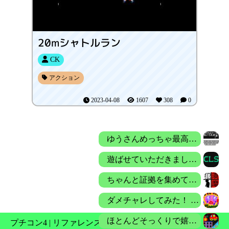
20mシャトルラン
CK
アクション
2023-04-08
1607
308
0
ゆうさんめっちゃ最高！！
遊ばせていただきました。 とてもコンソール画面の動作を再現していて、とても楽しめました！
ちゃんと証拠を集めてやっとクリアできました キャロルちゃんに幸あれ
ダメチャレしてみた！ ・ダンジョン2ボス撃破 ・スキル1 魔法攻撃UP ・ふみこむ 武器攻撃力1110(最強プラズマガトリング) …スレイヤ 119880〜159840
ほとんどそっくりで嬉しい！ ただ、音楽をOFFにする機能が欲しいかな・・￥
プチコン4
|
リファレンス
|
Nintendo Store