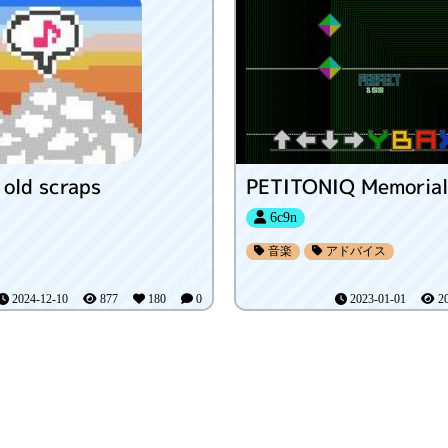
old scraps
PETITONIQ Memorial
6c9n
音楽
アドバイス
2024-12-10
877
180
0
2023-01-01
2