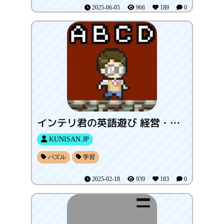
2025-06-05
966
189
0
インテリ君の英語遊び 経営・管理部門編
KUNISAN.JP
パズル
学習
2025-02-18
939
183
0