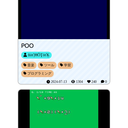
POO
ňòť|ĦŌŢöťĶ
音楽
ツール
学習
プログラミング
2024-07-13
1304
240
0