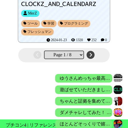
CLOCKZ_AND_CALENDARZ
MerZ
ツール
学習
プログラミング
フレッシュマン
2024-01-23
1320
252
0
ゆうさんめっちゃ最高！！
遊ばせていただきました。 とてもコンソール画面の動作を再現していて、とても楽しめました！
ちゃんと証拠を集めてやっとクリアできました キャロルちゃんに幸あれ
ダメチャレしてみた！ ・ダンジョン2ボス撃破 ・スキル1 魔法攻撃UP ・ふみこむ 武器攻撃力1110(最強プラズマガトリング) …スレイヤ 119880〜159840
ほとんどそっくりで嬉しい！ ただ、音楽をOFFにする機能が欲しいかな・・￥
プチコン4
|
リファレンス
|
Nintendo Store