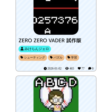
ZERO ZERO VADER 試作版
みけらんジェロ
シューティング
パズル
学習
2026-01-02
465
77
0