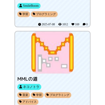
SmileBoom
学習
プログラミング
2025-07-08
1012
169
0
MMLの道
ネコノトラ
音楽
学習
プログラミング
アドバイス