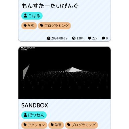
もんすたーたいぴんぐ
こはる
学習
プログラミング
2024-08-19
1304
227
0
SANDBOX
ぼつねん
アクション
学習
プログラミング