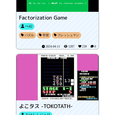
Factorization Game
べ42
パズル
学習
フレッシュマン
2024-04-11
1287
239
0
よこタス -TOKOTATH-
みけらんジェロ