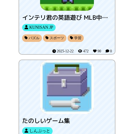
インテリ君の英語遊び MLB中継編
KUNISAN.JP
パズル
スポーツ
学習
2025-12-22
472
90
0
たのしいゲーム集
しんぷっと