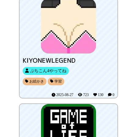
KIYONEWLEGEND
ぷちこん4やってね
お絵かき
学習
2025-08-27
723
130
0