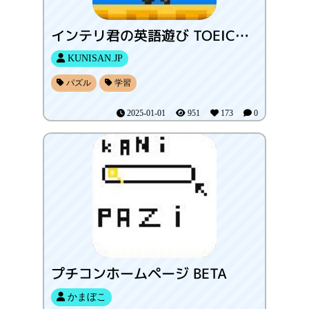
インテリ君の英語遊び TOEIC®英単語・英熟語
KUNISAN.JP
パズル
学習
2025-01-01
951
173
0
プチコンホームページ BETA
かまぼこ