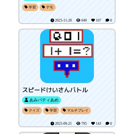
学習
デモ
2025-11-20
649
107
0
スピードけいさんバトル
あみパティあめ
クイズ
学習
マルチプレイ
2025-09-21
795
143
0