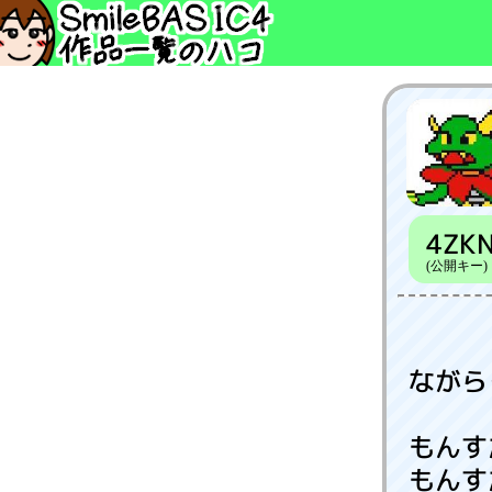
4ZK
(公開キー)
ながら
もんす
もんす