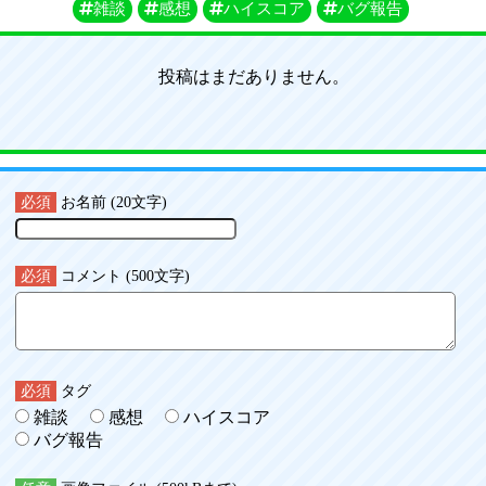
雑談
感想
ハイスコア
バグ報告
投稿はまだありません。
必須
お名前 (20文字)
必須
コメント (500文字)
必須
タグ
雑談
感想
ハイスコア
バグ報告