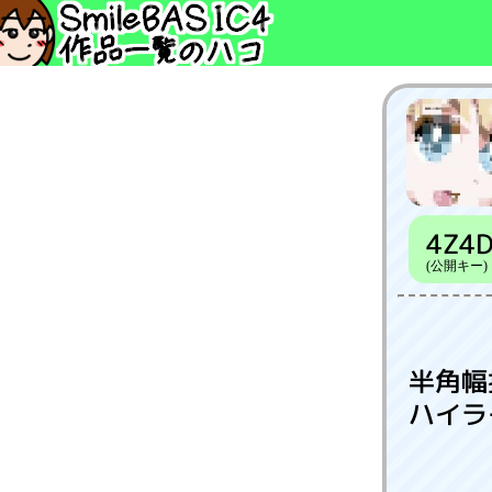
4Z4
(公開キー)
半角幅
ハイラ