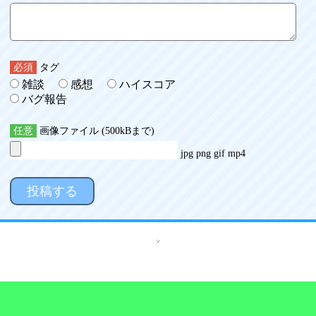
必須
タグ
雑談
感想
ハイスコア
バグ報告
任意
画像ファイル (500kBまで)
jpg png gif mp4
投稿する