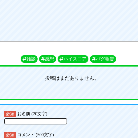
雑談
感想
ハイスコア
バグ報告
投稿はまだありません。
必須
お名前 (20文字)
必須
コメント (500文字)