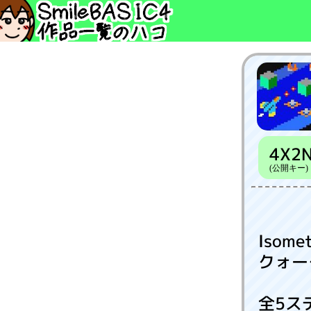
4X2
(公開キー)
Isomet
クォー
全5ス