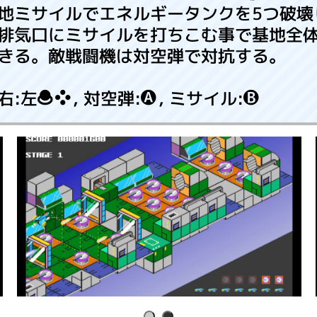
地ミサイルでエネルギータンクを5つ破壊
排気口にミサイルを打ちこむ事で基地全
きる。敵戦闘機は対空弾で対抗する。
右:左, 対空弾:, ミサイル: