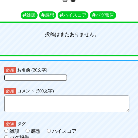
1
2
雑談
感想
ハイスコア
バグ報告
投稿はまだありません。
必須
お名前 (20文字)
必須
コメント (500文字)
必須
タグ
雑談
感想
ハイスコア
バグ報告