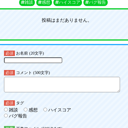
雑談
感想
ハイスコア
バグ報告
投稿はまだありません。
必須
お名前 (20文字)
必須
コメント (500文字)
必須
タグ
雑談
感想
ハイスコア
バグ報告