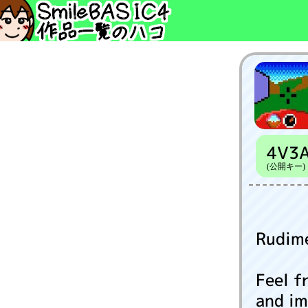
4V3
(公開キー)
Rudim
Feel f
and im