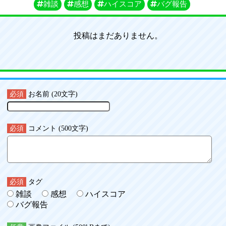
雑談
感想
ハイスコア
バグ報告
投稿はまだありません。
必須
お名前 (20文字)
必須
コメント (500文字)
必須
タグ
雑談
感想
ハイスコア
バグ報告