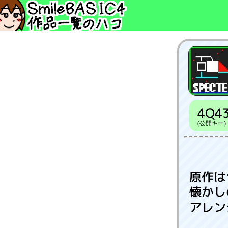
4Q4
(公開キー)
原作は
懐かし
アレン