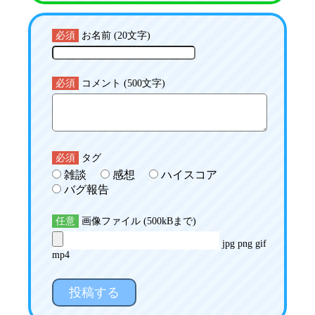
必須
お名前 (20文字)
必須
コメント (500文字)
必須
タグ
雑談
感想
ハイスコア
バグ報告
任意
画像ファイル (500kBまで)
jpg png gif
mp4
投稿する