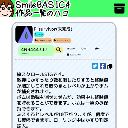
P_survivor(未完成)
aokage
シューティング
フレッシュマン
4N34443JJ
2150
487
0
(公開キー)
2021-12-08
縦スクロールSTGです。
敵弾にかすったり敵を倒したりすると経験値
が増加しこれを貯めるとレベルが上がりボム
が補充されます。
ボムは敵弾を消せませんが、効果中も経験値
を貯めることができます。ボムは一発のみ保
持できます。
ミスするとレベルが10下がりますが、何度で
も復帰できます。ローリング中はかすり判定
拡大。