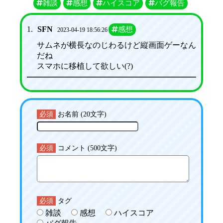
雑談
感想
ハイスコア
バグ報告
1.
SFN
感想
2023-04-19 18:56:26
サムネが横長なのじわるけど縦画面ゲーなん
だね
スマホに移植して欲しい(?)
必須
お名前 (20文字)
必須
コメント (500文字)
必須
タグ
雑談
感想
ハイスコア