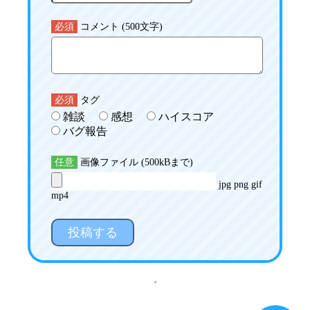
必須
コメント (500文字)
必須
タグ
雑談
感想
ハイスコア
バグ報告
任意
画像ファイル (500kBまで)
jpg png gif
mp4
投稿する