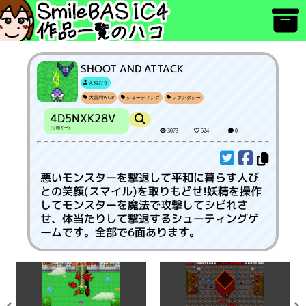
SHOOT AND ATTACK
えぬおう
大喜利WGP
シューティング
ファンタジー
4D5NXK28V
(公開キー)
3073
524
0
悪いモンスターを撃退して平和に暮らす人び
との笑顔(スマイル)を取りもどせ!妖精を操作
してモンスターを魔法で攻撃してシビれさ
せ、体当たりして撃退するシューティングゲ
ームです。全部で6面あります。