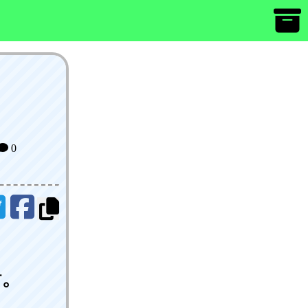
0
。
す。