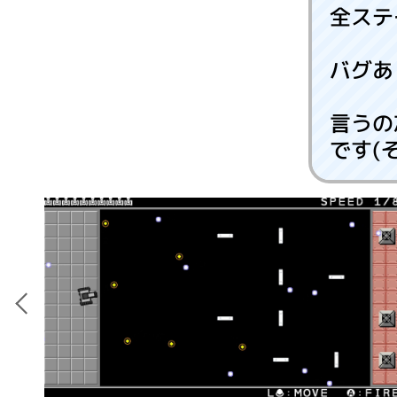
全ステ
バグあ
言うの
です(