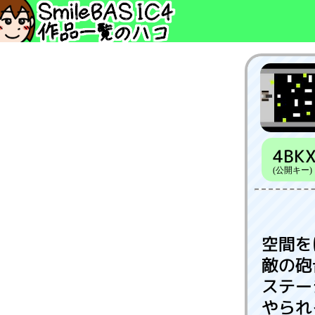
4BK
(公開キー)
空間を
敵の砲
ステー
やられ