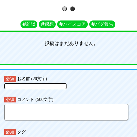
1
2
雑談
感想
ハイスコア
バグ報告
投稿はまだありません。
必須
お名前 (20文字)
必須
コメント (500文字)
必須
タグ