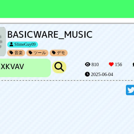
BASICWARE_MUSIC
SlimeGuy09
音楽
ツール
デモ
KXKVAV
810
156
2025-06-04