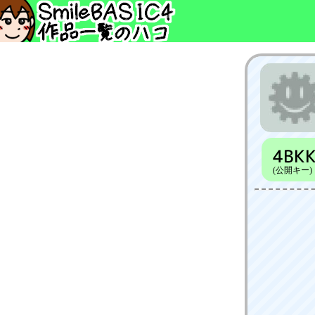
4BK
(公開キー)