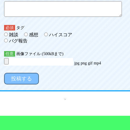
必須
タグ
雑談
感想
ハイスコア
バグ報告
任意
画像ファイル (500kBまで)
jpg png gif mp4
投稿する