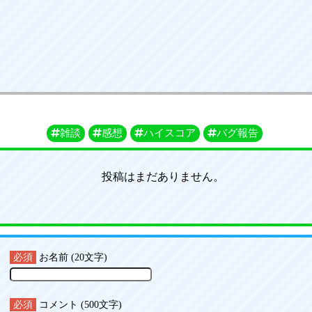
雑談
感想
ハイスコア
バグ報告
投稿はまだありません。
必須
お名前 (20文字)
必須
コメント (500文字)