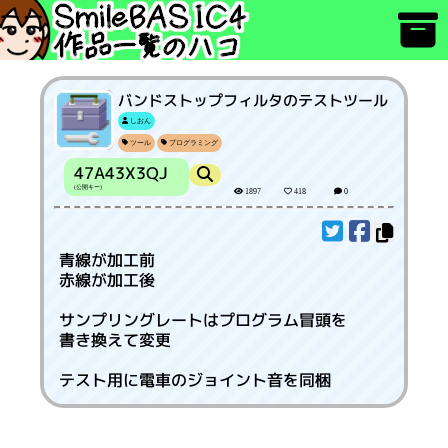
バンドストップフィルタのテストツール
しおん
ツール
プログラミング
47A43X3QJ
(公開キー)
1897
418
0
青線が加工前
赤線が加工後
サンプリングレートはプログラム冒頭を
書き換えて変更
テスト用に電車のジョイント音を同梱