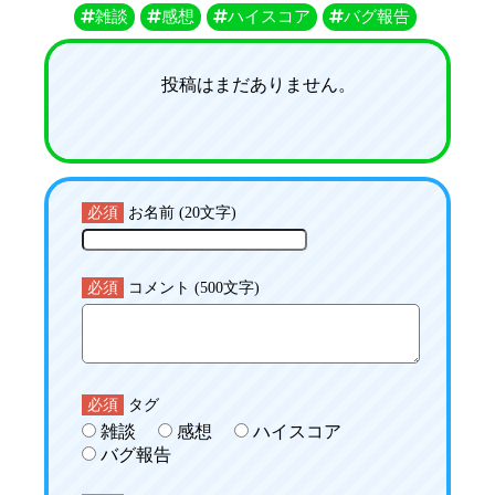
雑談
感想
ハイスコア
バグ報告
投稿はまだありません。
必須
お名前 (20文字)
必須
コメント (500文字)
必須
タグ
雑談
感想
ハイスコア
バグ報告