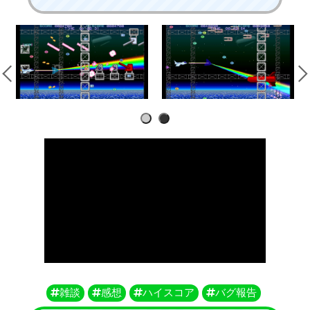
1
2
雑談
感想
ハイスコア
バグ報告