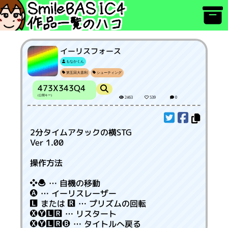
イーリスフォース
もなかくん
第五回大喜利
シューティング
473X343Q4
(公開キー)
2463
539
0
2分タイムアタックの横STG
Ver 1.00
操作方法
 … 自機の移動
 … イーリスレーザー
 または  … プリズムの回転
 … リスタート
 … タイトルへ戻る