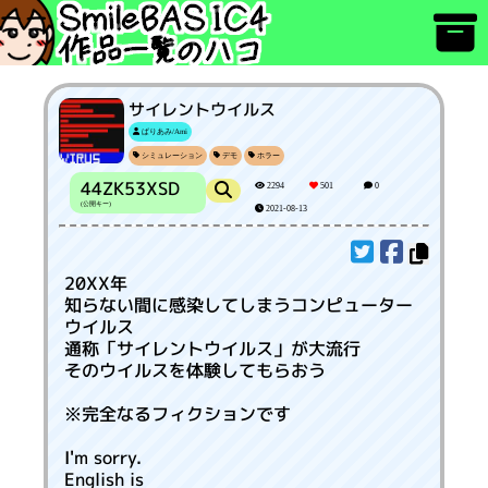
サイレントウイルス
ぱりあみ/Ami
シミュレーション
デモ
ホラー
44ZK53XSD
2294
501
0
(公開キー)
2021-08-13
20XX年
知らない間に感染してしまうコンピューター
ウイルス
通称「サイレントウイルス」が大流行
そのウイルスを体験してもらおう
※完全なるフィクションです
I'm sorry.
English is