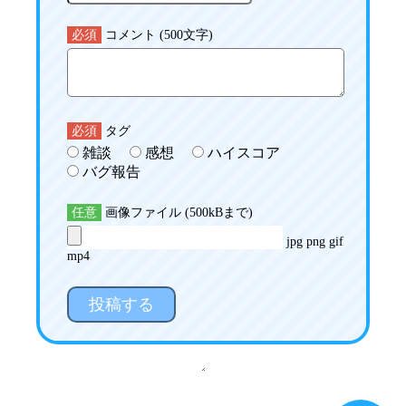
必須
コメント (500文字)
必須
タグ
雑談
感想
ハイスコア
バグ報告
任意
画像ファイル (500kBまで)
jpg png gif
mp4
投稿する