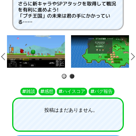
さらに新キャラやSPアタックを取得して戦況
を有利に進めよう!
「プチ王国」の未来は君の手にかかってい
る……
1
2
雑談
感想
ハイスコア
バグ報告
投稿はまだありません。