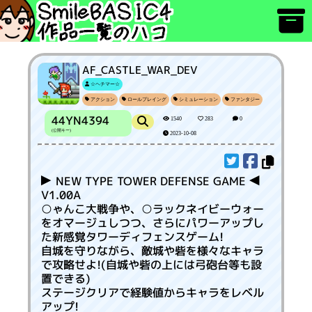
AF_CASTLE_WAR_DEV
☆ヘチマー☆
アクション
ロールプレイング
シミュレーション
ファンタジー
44YN4394
1540
283
0
(公開キー)
2023-10-08
 NEW TYPE TOWER DEFENSE GAME 
V1.00A
○ゃんこ大戦争や、○ラックネイビーウォー
をオマージュしつつ、さらにパワーアップし
た新感覚タワーディフェンスゲーム!
自城を守りながら、敵城や砦を様々なキャラ
で攻略せよ!(自城や砦の上には弓砲台等も設
置できる)
ステージクリアで経験値からキャラをレベル
アップ!