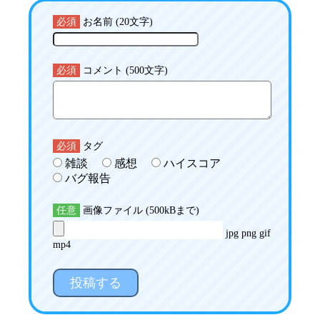
必須
お名前 (20文字)
必須
コメント (500文字)
必須
タグ
雑談
感想
ハイスコア
バグ報告
任意
画像ファイル (500kBまで)
jpg png gif
mp4
投稿する