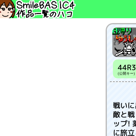
44R3
(公開キー)
戦いに
敵と戦
ップ!
に旅立