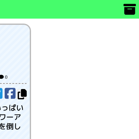
0
いっぱい
ワーア
を倒し