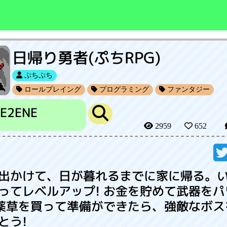
日帰り勇者(ぷちRPG)
ぷちぷち
ロールプレイング
プログラミング
ファンタジー
E2ENE
2959
652
出かけて、日が暮れるまでに家に帰る。
ってレベルアップ! お金を貯めて武器をパ
 薬草を買って準備ができたら、強敵なボス
とう!