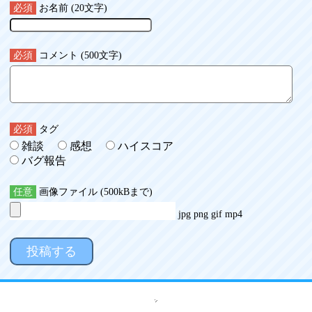
必須
お名前 (20文字)
必須
コメント (500文字)
必須
タグ
雑談
感想
ハイスコア
バグ報告
任意
画像ファイル (500kBまで)
jpg png gif mp4
投稿する