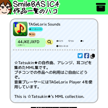
TAGeLorix Sounds
たつきん1192
音楽
44JKEJXFD
3175
551
1
(公開キー)
2021-10-16
☆Tatsukin★の自作曲、アレンジ、耳コピを
集めたMML集です。
プチコンでの作品への利用はご自由にどう
ぞ。
音楽プレーヤーにはTAGeLorix Player 4を使
用しています。
This is ☆Tatsukin★'s MML collection.