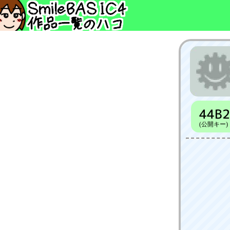
44B
(公開キー)