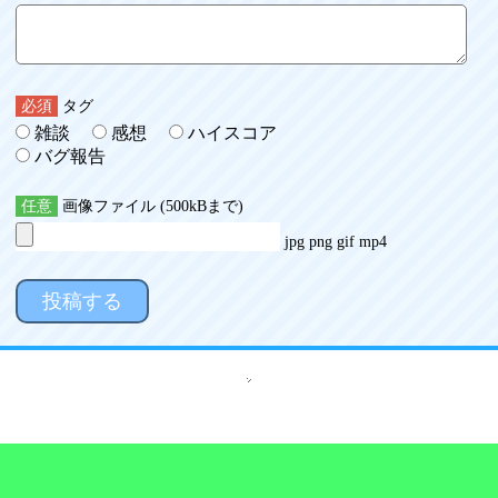
必須
タグ
雑談
感想
ハイスコア
バグ報告
任意
画像ファイル (500kBまで)
jpg png gif mp4
投稿する