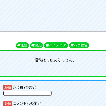
雑談
感想
ハイスコア
バグ報告
投稿はまだありません。
必須
お名前 (20文字)
必須
コメント (500文字)