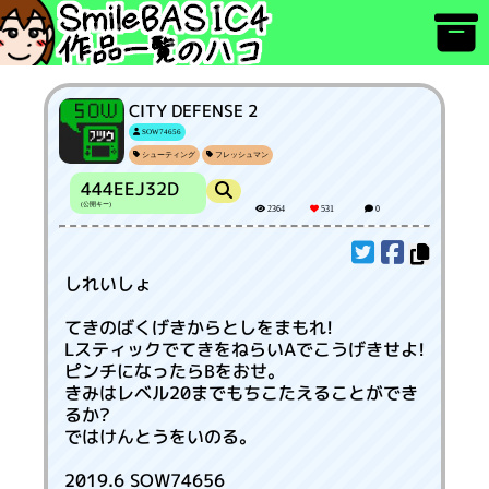
CITY DEFENSE 2
SOW74656
シューティング
フレッシュマン
444EEJ32D
(公開キー)
2364
531
0
しれいしょ
てきのばくげきからとしをまもれ!
LスティックでてきをねらいAでこうげきせよ!
ピンチになったらBをおせ。
きみはレベル20までもちこたえることができ
るか?
ではけんとうをいのる。
2019.6 SOW74656