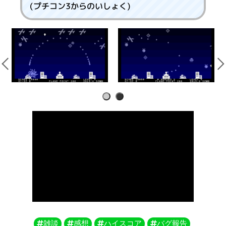
(プチコン3からのいしょく)
1
2
雑談
感想
ハイスコア
バグ報告