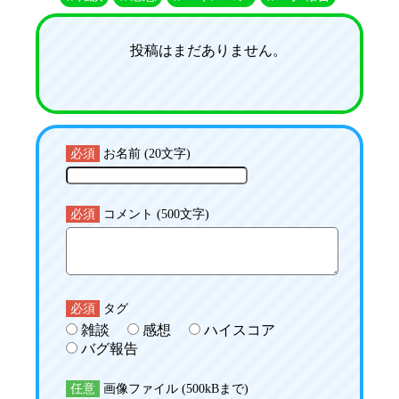
投稿はまだありません。
必須
お名前 (20文字)
必須
コメント (500文字)
必須
タグ
雑談
感想
ハイスコア
バグ報告
任意
画像ファイル (500kBまで)