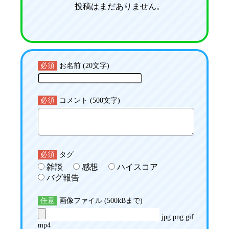
投稿はまだありません。
必須
お名前 (20文字)
必須
コメント (500文字)
必須
タグ
雑談
感想
ハイスコア
バグ報告
任意
画像ファイル (500kBまで)
jpg png gif
mp4