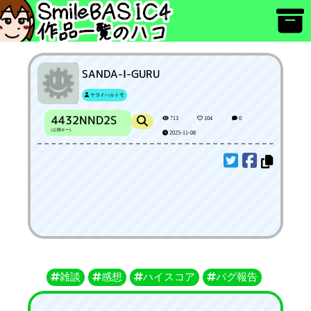
SANDA-I-GURU
ヤヨイハルトモ
4432NND2S
713
104
0
(公開キー)
2025-11-08
雑談
感想
ハイスコア
バグ報告