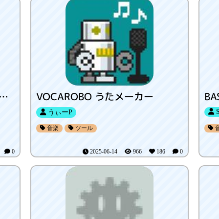
reenViewer/Tスクリーンビュアー
VOCAROBO うたメーカー
BA
S
うぃーP
音楽
ツール
2
0
2025-06-14
966
186
0