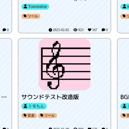
Tourmaline
l
ツール
8
0
2025-02-02
923
167
0
リズミカルおもちつきΣ_NEW DATA
サウンドテスト改造版
BG
トモちん
音楽
ツール