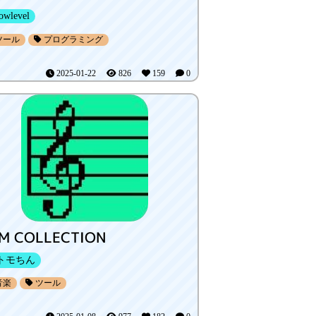
owlevel
ツール
プログラミング
2025-01-22
826
159
0
M COLLECTION
トモちん
音楽
ツール