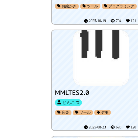
お絵かき
ツール
プログラミング
2025-10-19
704
12
MMLTES2.0
とんこつ
音楽
ツール
デモ
2025-08-23
693
12