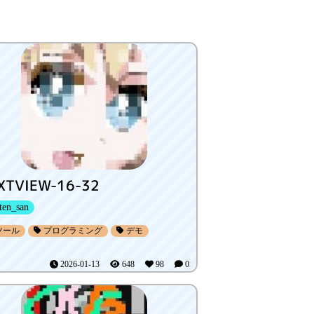
XTVIEW-16-32
ten_san
ツール
プログラミング
デモ
2026-01-13
648
98
0