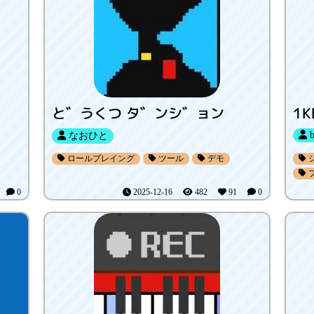
と゛うくつ タ゛ンシ゛ョン
1K
b
なおひと
ロールプレイング
ツール
デモ
5
0
2025-12-16
482
91
0