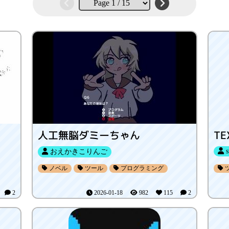
人工無脳ダミーちゃん
TE
s
おえかきこりんご
ノベル
ツール
プログラミング
5
2
2026-01-18
982
115
2