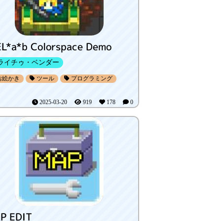
EL*a*b Colorspace Demo
ライチゥ・ベンダー
お絵かき
ツール
プログラミング
2025-03-20
919
178
0
P EDIT