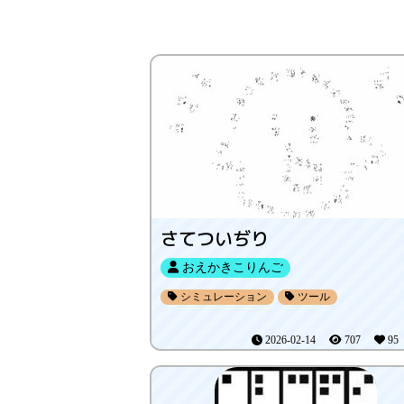
さてついぢり
おえかきこりんご
シミュレーション
ツール
2026-02-14
707
9