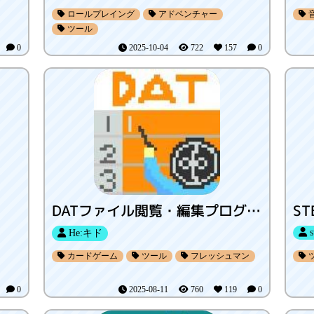
ロールプレイング
アドベンチャー
ツール
1
0
2025-10-04
722
157
0
DATファイル閲覧・編集プログラム
ST
s
He:キド
カードゲーム
ツール
フレッシュマン
0
0
2025-08-11
760
119
0