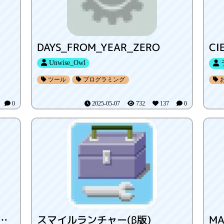
DAYS_FROM_YEAR_ZERO
CI
Unwise_Owl
ツール
プログラミング
1
0
2025-05-07
732
137
0
Games/カラーゲームコレクション
スマイルランチャー(β版)
MA