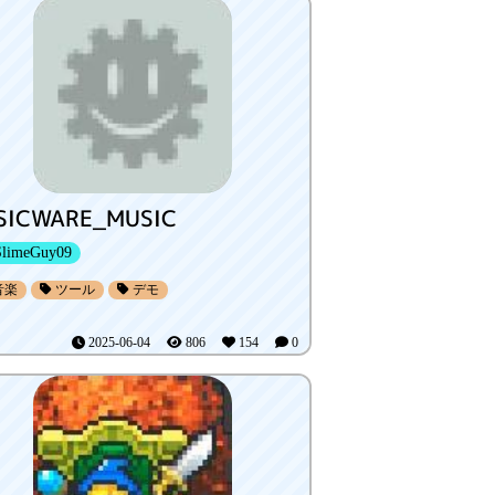
SICWARE_MUSIC
limeGuy09
音楽
ツール
デモ
2025-06-04
806
154
0