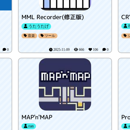
MML Recorder(修正版)
CR
うたうたげ
音楽
ツール
4
0
2025-11-09
666
106
0
MAP'n'MAP
Pr
ran
a